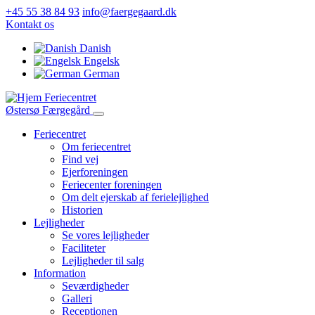
Gå
+45 55 38 84 93
info@faergegaard.dk
til
Kontakt os
hovedindhold
Danish
Engelsk
German
Feriecentret
Østersø Færgegård
Feriecentret
Om feriecentret
Main
Find vej
navigation
Ejerforeningen
Feriecenter foreningen
Om delt ejerskab af ferielejlighed
Historien
Lejligheder
Se vores lejligheder
Faciliteter
Lejligheder til salg
Information
Seværdigheder
Galleri
Receptionen