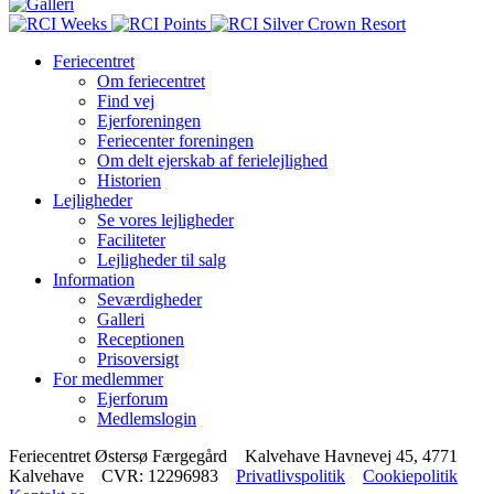
Feriecentret
Om feriecentret
Footer
Find vej
menu
Ejerforeningen
Feriecenter foreningen
Om delt ejerskab af ferielejlighed
Historien
Lejligheder
Se vores lejligheder
Faciliteter
Lejligheder til salg
Information
Seværdigheder
Galleri
Receptionen
Prisoversigt
For medlemmer
Ejerforum
Medlemslogin
Feriecentret Østersø Færgegård Kalvehave Havnevej 45, 4771
Kalvehave CVR: 12296983
Privatlivspolitik
Cookiepolitik