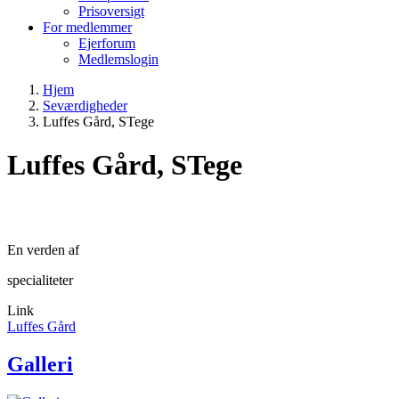
Prisoversigt
For medlemmer
Ejerforum
Medlemslogin
Hjem
Seværdigheder
Brødkrumme
Luffes Gård, STege
Luffes Gård, STege
En verden af
specialiteter
Link
Luffes Gård
Galleri