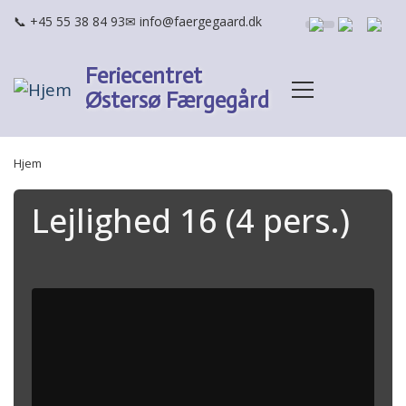
Gå til hovedindhold
+45 55 38 84 93
info@faergegaard.dk
Feriecentret
Østersø Færgegård
BRØDKRUMME
Hjem
Lejlighed 16 (4 pers.)