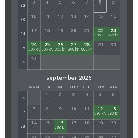
3
4
5
6
7
8
9
32
10
11
12
13
14
15
16
33
17
18
19
20
21
22
23
34
806 kr.
806 kr.
24
25
26
27
28
29
30
35
806 kr.
806 kr.
806 kr.
806 kr.
806 kr.
31
36
september 2026
MAN
TIR
ONS
TOR
FRE
LØR
SØN
1
2
3
4
5
6
36
7
8
9
10
11
12
13
37
593 kr.
593 kr.
14
15
16
17
18
19
20
38
593 kr.
21
22
23
24
25
26
27