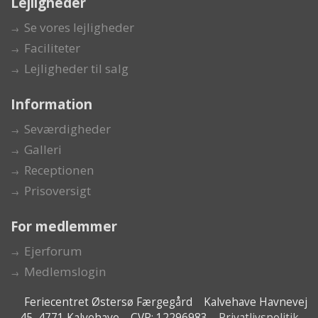
Lejligheder
Se vores lejligheder
Faciliteter
Lejligheder til salg
Information
Seværdigheder
Galleri
Receptionen
Prisoversigt
For medlemmer
Ejerforum
Medlemslogin
Feriecentret Østersø Færgegård Kalvehave Havnevej
45, 4771 Kalvehave CVR: 12296983
Privatlivspolitik