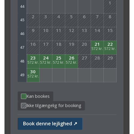
1
44
2
3
4
5
6
7
8
45
9
10
11
12
13
14
15
46
16
17
18
19
20
21
22
47
572 kr.
572 kr.
23
24
25
26
27
28
29
48
572 kr.
572 kr.
572 kr.
572 kr.
30
49
572 kr.
Kan bookes
Ikke tilgængelig for booking
Book denne lejlighed ↗