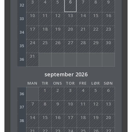
3
4
5
6
7
8
9
32
10
11
12
13
14
15
16
33
17
18
19
20
21
22
23
34
24
25
26
27
28
29
30
35
31
36
september 2026
MAN
TIR
ONS
TOR
FRE
LØR
SØN
1
2
3
4
5
6
36
7
8
9
10
11
12
13
37
14
15
16
17
18
19
20
38
21
22
23
24
25
26
27