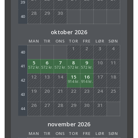
39
28
29
30
40
oktober 2026
MAN
TIR
ONS
TOR
FRE
LØR
SØN
1
2
3
4
40
5
6
7
8
9
10
11
41
572 kr.
572 kr.
572 kr.
572 kr.
572 kr.
12
13
14
15
16
17
18
42
914 kr.
914 kr.
19
20
21
22
23
24
25
43
26
27
28
29
30
31
44
november 2026
MAN
TIR
ONS
TOR
FRE
LØR
SØN