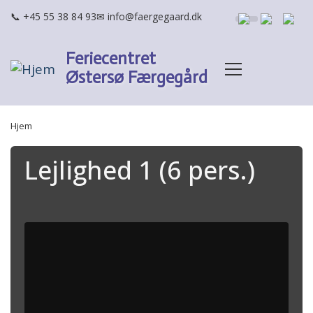
Gå til hovedindhold
+45 55 38 84 93
info@faergegaard.dk
Feriecentret
Østersø Færgegård
BRØDKRUMME
Hjem
Lejlighed 1 (6 pers.)